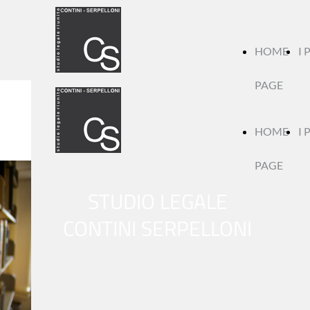
HOME
I 
PAGE
HOME
I 
PAGE
STUDIO LEGALE
CONTINI SERPELLONI